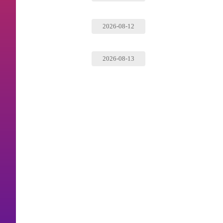
2026-08-12
2026-08-13