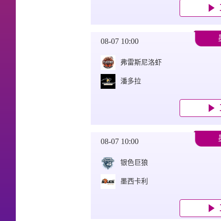
08-07 10:00
弗雷斯尼洛虾
潘多拉
08-07 10:00
银色巨狼
墨西卡利