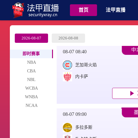
首页
法甲直播
2026-08-07
2026-08-08
中
08-07 08:40
即时赛事
NBA
芝加哥火焰
CBA
内卡萨
NBL
WCBA
WNBA
NCAA
08-07 09:00
多拉多斯