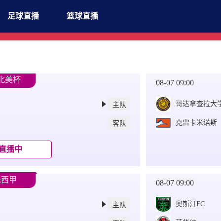
足球直播
篮球直播
北美杯
08-07 09:00
哥达拿查拉大
主队
克雷卡米诺斯
客队
直播中
墨西甲
08-07 09:00
奥斯汀FC
主队