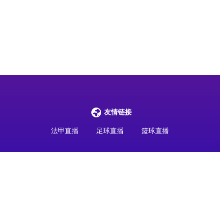
友情链接
法甲直播
足球直播
篮球直播
最新比赛，主要提供高清免费法甲直播，法甲联赛视频无插件直播，全场
免费畅享体育赛事。
Copyright©2024 法甲直播.
网站地图
All Rights Reserved 版权所有