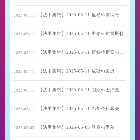
【法甲集锦】2025-05-11 里昂vs摩纳哥
2025-05-11
【法甲集锦】2025-05-11 里尔vs布雷斯特
2025-05-11
【法甲集锦】2025-05-11 斯特拉斯堡vs昂热
2025-05-11
【法甲集锦】2025-05-11 尼斯vs雷恩
2025-05-11
【法甲集锦】2025-05-11 朗斯vs图卢兹
2025-05-11
【法甲集锦】2025-05-11 巴黎圣日耳曼vs蒙彼利埃
2025-05-11
【法甲集锦】2025-05-05 马赛vs里尔
2025-05-05