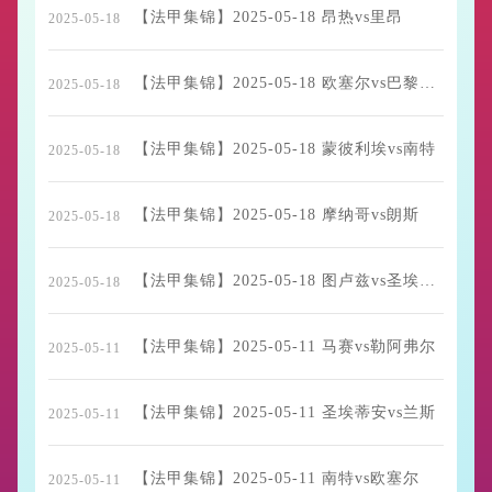
【法甲集锦】2025-05-18 昂热vs里昂
2025-05-18
【法甲集锦】2025-05-18 欧塞尔vs巴黎圣日耳曼
2025-05-18
【法甲集锦】2025-05-18 蒙彼利埃vs南特
2025-05-18
【法甲集锦】2025-05-18 摩纳哥vs朗斯
2025-05-18
【法甲集锦】2025-05-18 图卢兹vs圣埃蒂安
2025-05-18
【法甲集锦】2025-05-11 马赛vs勒阿弗尔
2025-05-11
【法甲集锦】2025-05-11 圣埃蒂安vs兰斯
2025-05-11
【法甲集锦】2025-05-11 南特vs欧塞尔
2025-05-11