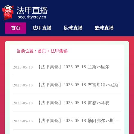
首页
法甲直播
足球直播
篮球直播
当前位置：
首页
>
法甲集锦
【法甲集锦】2025-05-18 兰斯vs里尔
2025-05-18
【法甲集锦】2025-05-18 布雷斯特vs尼斯
2025-05-18
【法甲集锦】2025-05-18 雷恩vs马赛
2025-05-18
【法甲集锦】2025-05-18 勒阿弗尔vs斯特拉斯堡
2025-05-18