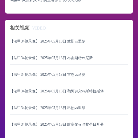
乌拉甲 佩纳罗尔 VS 防卫者体育
06-08 07:00
相关视频
VIDEO
【法甲34轮录像】 2025年05月18日 兰斯vs里尔
【法甲34轮录像】 2025年05月18日 布雷斯特vs尼斯
【法甲34轮录像】 2025年05月18日 雷恩vs马赛
【法甲34轮录像】 2025年05月18日 勒阿弗尔vs斯特拉斯堡
【法甲34轮录像】 2025年05月18日 昂热vs里昂
【法甲34轮录像】 2025年05月18日 欧塞尔vs巴黎圣日耳曼