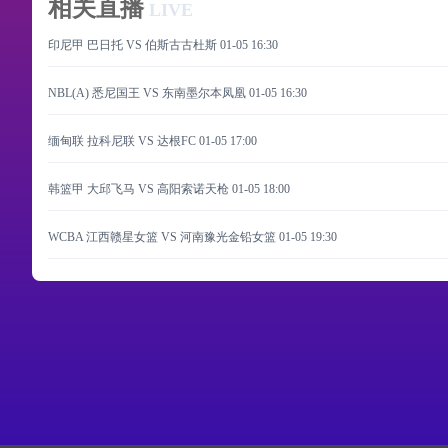
相关直播
LIVE
印尼甲 巴日托 VS 伯斯古古杜斯
01-05 16:30
NBL(A) 悉尼国王 VS 东南墨尔本凤凰
01-05 16:30
缅甸联 拉科尼联 VS 达根FC
01-05 17:00
韩篮甲 大邱飞马 VS 高阳索诺天枪
01-05 18:00
WCBA 江西赣星女篮 VS 河南豫光金铅女篮
01-05 19:30