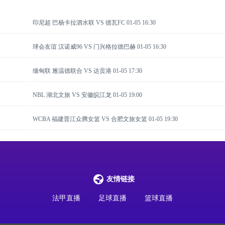
印尼超 巴杨卡拉泗水联 VS 德瓦FC
01-05 16:30
球会友谊 汉诺威96 VS 门兴格拉德巴赫
01-05 16:30
缅甸联 雅温德联合 VS 达贡港
01-05 17:30
NBL 湖北文旅 VS 安徽皖江龙
01-05 19:00
WCBA 福建晋江众腾女篮 VS 合肥文旅女篮
01-05 19:30
友情链接
法甲直播
足球直播
篮球直播