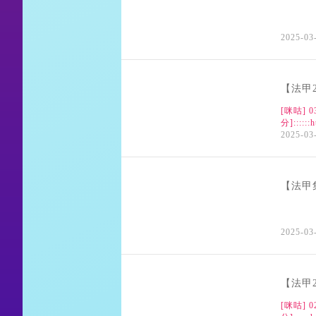
2025-03
【法甲2
[咪咕] 
分]::::::
2025-03
【法甲集
2025-03
【法甲2
[咪咕]