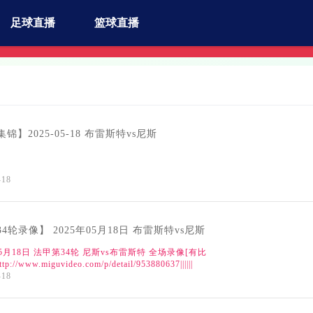
足球直播
篮球直播
锦】2025-05-18 布雷斯特vs尼斯
-18
4轮录像】 2025年05月18日 布雷斯特vs尼斯
05月18日 法甲第34轮 尼斯vs布雷斯特 全场录像[有比
http://www.miguvideo.com/p/detail/953880637||||||
-18