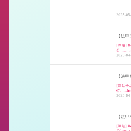
2025-05
【法甲3
[咪咕] 
分]::::::
2025-04
【法甲集
[咪咕全
特:::::
19
2025-04
【法甲3
[咪咕] 
分]::::::