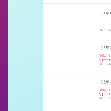
【法甲集
2025-04
【法甲2
[咪咕] 
分]::::::
2025-04
【法甲2
[咪咕] 
分]::::::
2025-03