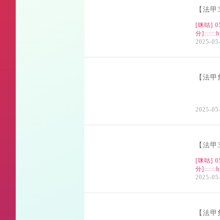
【法甲3
[咪咕] 
分]::::::
2025-05
【法甲集
2025-05
【法甲3
[咪咕]
分]::::::
2025-05
【法甲集