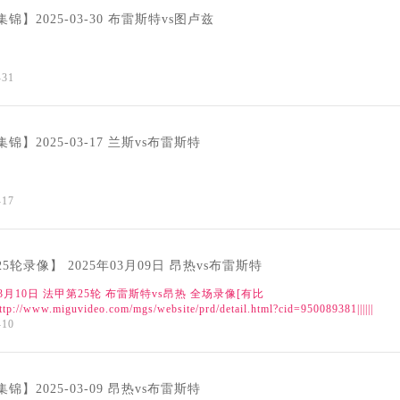
锦】2025-03-30 布雷斯特vs图卢兹
-31
锦】2025-03-17 兰斯vs布雷斯特
-17
5轮录像】 2025年03月09日 昂热vs布雷斯特
03月10日 法甲第25轮 布雷斯特vs昂热 全场录像[有比
http://www.miguvideo.com/mgs/website/prd/detail.html?cid=950089381||||||
-10
锦】2025-03-09 昂热vs布雷斯特