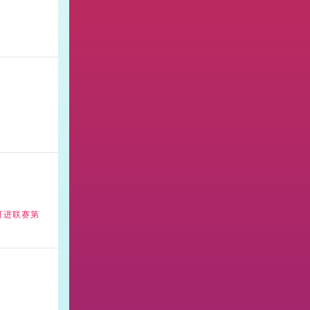
炮破门打进联赛第