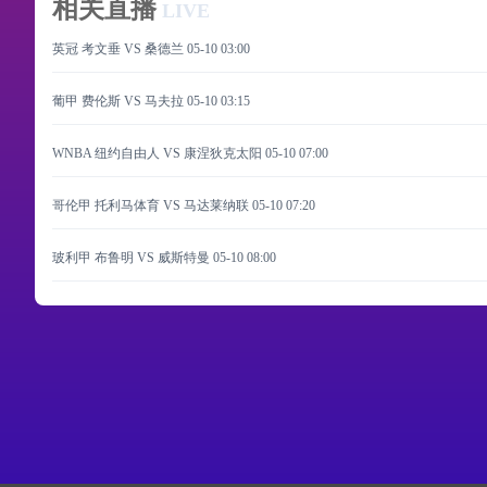
相关直播
LIVE
英冠 考文垂 VS 桑德兰
05-10 03:00
葡甲 费伦斯 VS 马夫拉
05-10 03:15
WNBA 纽约自由人 VS 康涅狄克太阳
05-10 07:00
哥伦甲 托利马体育 VS 马达莱纳联
05-10 07:20
玻利甲 布鲁明 VS 威斯特曼
05-10 08:00