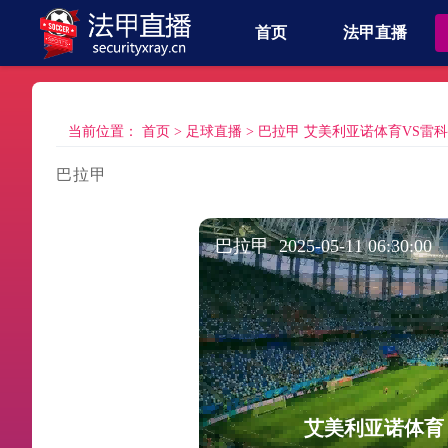
首页
法甲直播
当前位置：
首页
>
足球直播
>
巴拉甲 艾美利亚诺体育VS雷
巴拉甲
巴拉甲 2025-05-11 06:30:00
艾美利亚诺体育