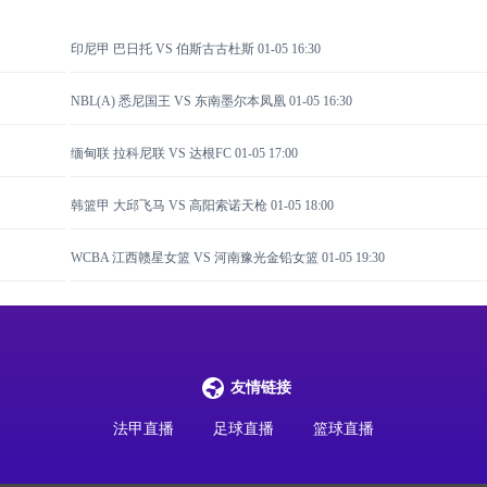
印尼甲 巴日托 VS 伯斯古古杜斯
01-05 16:30
NBL(A) 悉尼国王 VS 东南墨尔本凤凰
01-05 16:30
缅甸联 拉科尼联 VS 达根FC
01-05 17:00
韩篮甲 大邱飞马 VS 高阳索诺天枪
01-05 18:00
WCBA 江西赣星女篮 VS 河南豫光金铅女篮
01-05 19:30
友情链接
法甲直播
足球直播
篮球直播