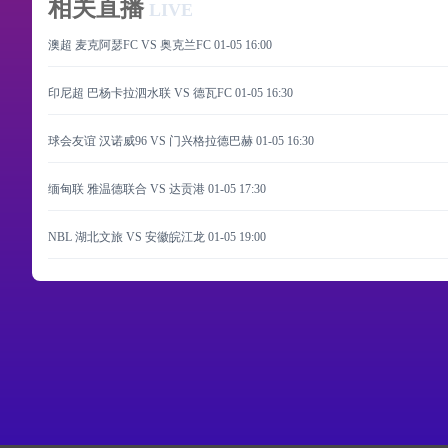
相关直播
LIVE
澳超 麦克阿瑟FC VS 奥克兰FC
01-05 16:00
印尼超 巴杨卡拉泗水联 VS 德瓦FC
01-05 16:30
球会友谊 汉诺威96 VS 门兴格拉德巴赫
01-05 16:30
缅甸联 雅温德联合 VS 达贡港
01-05 17:30
NBL 湖北文旅 VS 安徽皖江龙
01-05 19:00