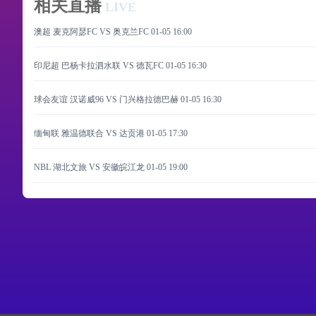
相关直播
LIVE
澳超 麦克阿瑟FC VS 奥克兰FC
01-05 16:00
印尼超 巴杨卡拉泗水联 VS 德瓦FC
01-05 16:30
球会友谊 汉诺威96 VS 门兴格拉德巴赫
01-05 16:30
缅甸联 雅温德联合 VS 达贡港
01-05 17:30
NBL 湖北文旅 VS 安徽皖江龙
01-05 19:00