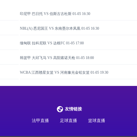
印尼甲 巴日托 VS 伯斯古古杜斯
01-05 16:30
NBL(A) 悉尼国王 VS 东南墨尔本凤凰
01-05 16:30
缅甸联 拉科尼联 VS 达根FC
01-05 17:00
韩篮甲 大邱飞马 VS 高阳索诺天枪
01-05 18:00
WCBA 江西赣星女篮 VS 河南豫光金铅女篮
01-05 19:30
友情链接
法甲直播
足球直播
篮球直播