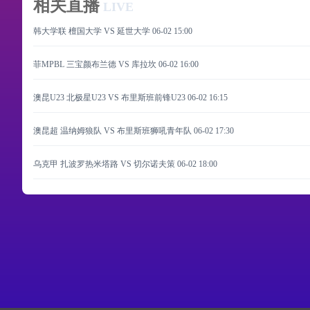
相关直播
LIVE
韩大学联 檀国大学 VS 延世大学
06-02 15:00
菲MPBL 三宝颜布兰德 VS 库拉坎
06-02 16:00
澳昆U23 北极星U23 VS 布里斯班前锋U23
06-02 16:15
澳昆超 温纳姆狼队 VS 布里斯班狮吼青年队
06-02 17:30
乌克甲 扎波罗热米塔路 VS 切尔诺夫策
06-02 18:00