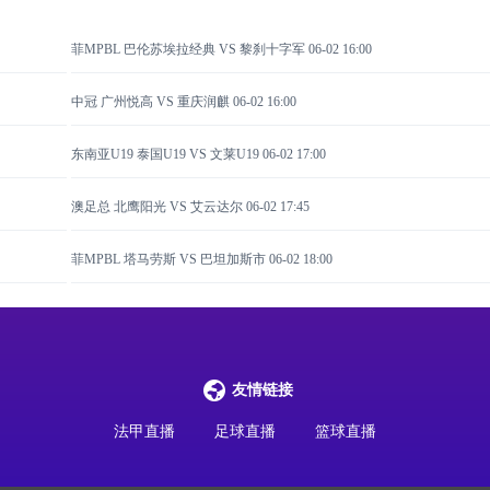
菲MPBL 巴伦苏埃拉经典 VS 黎刹十字军
06-02 16:00
中冠 广州悦高 VS 重庆润麒
06-02 16:00
东南亚U19 泰国U19 VS 文莱U19
06-02 17:00
澳足总 北鹰阳光 VS 艾云达尔
06-02 17:45
菲MPBL 塔马劳斯 VS 巴坦加斯市
06-02 18:00
友情链接
法甲直播
足球直播
篮球直播