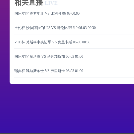
相关直播
LIVE
国际友谊 克罗地亚 VS 比利时
06-03 00:00
土伦杯 沙特阿拉伯U23 VS 哥伦比亚U19
06-03 00:30
VTB杯 莫斯科中央陆军 VS 犹里卡斯
06-03 00:30
国际友谊 摩洛哥 VS 马达加斯加
06-03 01:00
瑞典杯 靴迪斯华士 VS 弗里斯卡
06-03 01:00