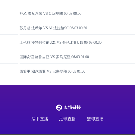
芬乙 洛瓦涅米 VS OLS奥陆
06-03 00:00
苏丹超 法希尔 VS AL法拉赫SC
06-03 00:30
土伦杯 沙特阿拉伯U21 VS 哥伦比亚U19
06-03 00:30
国际友谊 格鲁吉亚 VS 罗马尼亚
06-03 01:00
西篮甲 穆尔西亚 VS 巴塞罗那
06-03 01:00
友情链接
法甲直播
足球直播
篮球直播