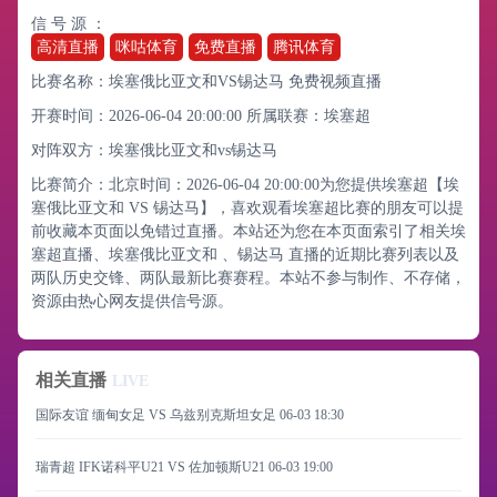
信 号 源 ：
高清直播
咪咕体育
免费直播
腾讯体育
比赛名称：埃塞俄比亚文和VS锡达马 免费视频直播
开赛时间：2026-06-04 20:00:00
所属联赛：
埃塞超
对阵双方：埃塞俄比亚文和vs锡达马
比赛简介：北京时间：2026-06-04 20:00:00为您提供埃塞超【埃
塞俄比亚文和 VS 锡达马】，喜欢观看埃塞超比赛的朋友可以提
前收藏本页面以免错过直播。本站还为您在本页面索引了相关埃
塞超直播、埃塞俄比亚文和 、锡达马 直播的近期比赛列表以及
两队历史交锋、两队最新比赛赛程。本站不参与制作、不存储，
资源由热心网友提供信号源。
相关直播
LIVE
国际友谊 缅甸女足 VS 乌兹别克斯坦女足
06-03 18:30
瑞青超 IFK诺科平U21 VS 佐加顿斯U21
06-03 19:00