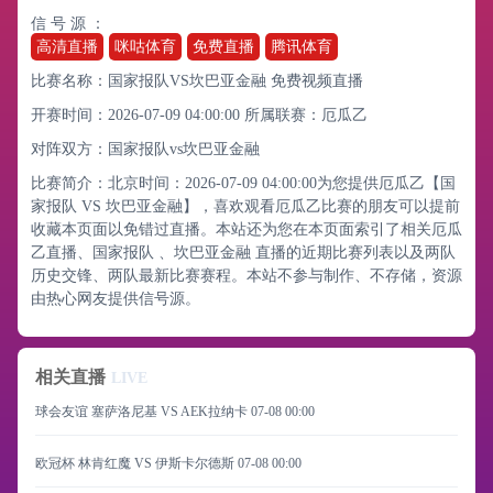
信 号 源 ：
高清直播
咪咕体育
免费直播
腾讯体育
比赛名称：国家报队VS坎巴亚金融 免费视频直播
开赛时间：2026-07-09 04:00:00
所属联赛：
厄瓜乙
对阵双方：国家报队vs坎巴亚金融
比赛简介：北京时间：2026-07-09 04:00:00为您提供厄瓜乙【国
家报队 VS 坎巴亚金融】，喜欢观看厄瓜乙比赛的朋友可以提前
收藏本页面以免错过直播。本站还为您在本页面索引了相关厄瓜
乙直播、国家报队 、坎巴亚金融 直播的近期比赛列表以及两队
历史交锋、两队最新比赛赛程。本站不参与制作、不存储，资源
由热心网友提供信号源。
相关直播
LIVE
球会友谊 塞萨洛尼基 VS AEK拉纳卡
07-08 00:00
欧冠杯 林肯红魔 VS 伊斯卡尔德斯
07-08 00:00