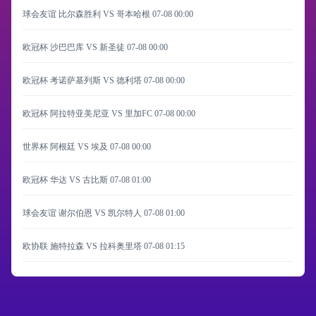
球会友谊 比尔森胜利 VS 哥本哈根
07-08 00:00
欧冠杯 沙巴巴库 VS 新圣徒
07-08 00:00
欧冠杯 考诺萨基列斯 VS 德利塔
07-08 00:00
欧冠杯 阿拉特亚美尼亚 VS 里加FC
07-08 00:00
世界杯 阿根廷 VS 埃及
07-08 00:00
欧冠杯 华达 VS 古比斯
07-08 01:00
球会友谊 谢尔伯恩 VS 凯尔特人
07-08 01:00
欧协联 施特拉森 VS 拉科奥里塔
07-08 01:15