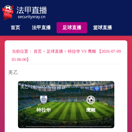
首页
法甲直播
足球直播
篮球直播
当前位置：
首页
>
足球直播
>
特拉华 VS 鹰雕 【2026-07-09
05:00:00】
美乙
美乙 2026-07-09 05:00:00
特拉华
鹰雕