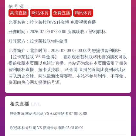
信 号 源 ：
高清直播
咪咕体育
免费直播
腾讯体育
比赛名称：拉卡莱拉联VS科金博 免费视频直播
开赛时间：2026-07-09 07:00:00
所属联赛：
智利联杯
对阵双方：拉卡莱拉联vs科金博
比赛简介：北京时间：2026-07-09 07:00:00为您提供智利联杯
【拉卡莱拉联 VS 科金博】，喜欢观看智利联杯比赛的朋友可以
提前收藏本页面以免错过直播。本站还为您在本页面索引了相关
智利联杯直播、拉卡莱拉联 、科金博 直播的近期比赛列表以及
两队历史交锋、两队最新比赛赛程。本站不参与制作、不存储，
资源由热心网友提供信号源。
相关直播
LIVE
球会友谊 塞萨洛尼基 VS AEK拉纳卡
07-08 00:00
欧冠杯 林肯红魔 VS 伊斯卡尔德斯
07-08 00:00