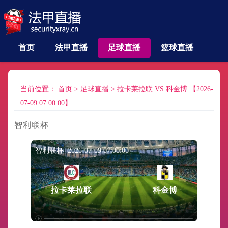
首页
法甲直播
足球直播
篮球直播
当前位置：
首页
>
足球直播
>
拉卡莱拉联 VS 科金博 【2026-
07-09 07:00:00】
智利联杯
智利联杯 2026-07-09 07:00:00
拉卡莱拉联
科金博