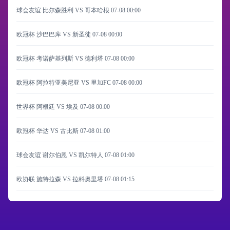
球会友谊 比尔森胜利 VS 哥本哈根
07-08 00:00
欧冠杯 沙巴巴库 VS 新圣徒
07-08 00:00
欧冠杯 考诺萨基列斯 VS 德利塔
07-08 00:00
欧冠杯 阿拉特亚美尼亚 VS 里加FC
07-08 00:00
世界杯 阿根廷 VS 埃及
07-08 00:00
欧冠杯 华达 VS 古比斯
07-08 01:00
球会友谊 谢尔伯恩 VS 凯尔特人
07-08 01:00
欧协联 施特拉森 VS 拉科奥里塔
07-08 01:15