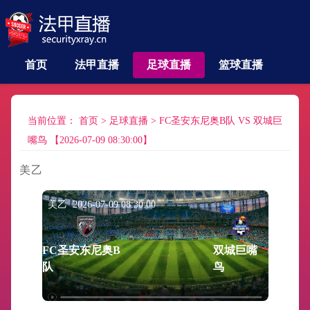
首页
法甲直播
足球直播
篮球直播
当前位置：
首页
>
足球直播
>
FC圣安东尼奥B队 VS 双城巨
嘴鸟 【2026-07-09 08:30:00】
美乙
美乙 2026-07-09 08:30:00
FC圣安东尼奥B
双城巨嘴
队
鸟