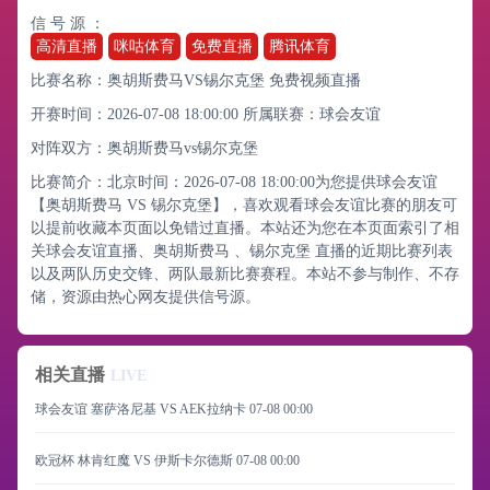
信 号 源 ：
高清直播
咪咕体育
免费直播
腾讯体育
比赛名称：奥胡斯费马VS锡尔克堡 免费视频直播
开赛时间：2026-07-08 18:00:00
所属联赛：
球会友谊
对阵双方：奥胡斯费马vs锡尔克堡
比赛简介：北京时间：2026-07-08 18:00:00为您提供球会友谊
【奥胡斯费马 VS 锡尔克堡】，喜欢观看球会友谊比赛的朋友可
以提前收藏本页面以免错过直播。本站还为您在本页面索引了相
关球会友谊直播、奥胡斯费马 、锡尔克堡 直播的近期比赛列表
以及两队历史交锋、两队最新比赛赛程。本站不参与制作、不存
储，资源由热心网友提供信号源。
相关直播
LIVE
球会友谊 塞萨洛尼基 VS AEK拉纳卡
07-08 00:00
欧冠杯 林肯红魔 VS 伊斯卡尔德斯
07-08 00:00