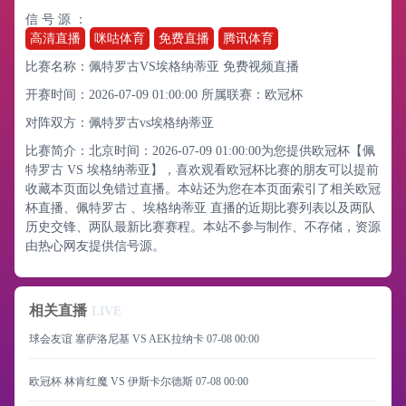
信 号 源 ：
高清直播
咪咕体育
免费直播
腾讯体育
比赛名称：佩特罗古VS埃格纳蒂亚 免费视频直播
开赛时间：2026-07-09 01:00:00
所属联赛：
欧冠杯
对阵双方：佩特罗古vs埃格纳蒂亚
比赛简介：北京时间：2026-07-09 01:00:00为您提供欧冠杯【佩
特罗古 VS 埃格纳蒂亚】，喜欢观看欧冠杯比赛的朋友可以提前
收藏本页面以免错过直播。本站还为您在本页面索引了相关欧冠
杯直播、佩特罗古 、埃格纳蒂亚 直播的近期比赛列表以及两队
历史交锋、两队最新比赛赛程。本站不参与制作、不存储，资源
由热心网友提供信号源。
相关直播
LIVE
球会友谊 塞萨洛尼基 VS AEK拉纳卡
07-08 00:00
欧冠杯 林肯红魔 VS 伊斯卡尔德斯
07-08 00:00